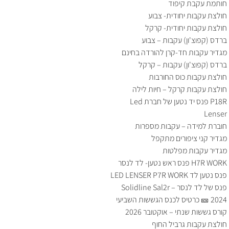
חותמת עקבת קיפוד
חולצת עקבות יחודית- צבוע
חולצת עקבות יחודית- קרקל
ברדס (קפוצ'ון) עקבות – צבוע
מגדיר עקבות חד-קרן להורדה בחינם
ברדס (קפוצ'ון) עקבות – קרקל
חולצת עקבות כוס החורבות
חולצת עקבות קרקל – חיות לילה
P18R פנס יד נטען של חברת Led
Lenser
חוברת למידה – עקבות מספרות
מגדיר קני ציפורים מתקפל
מגדיר עקבות מפלטות
H7R WORK פנס ראש נטען- לד לנסר
פנס נטען לד LED LENSER P7R WORK
פנס של לד לנסר – Solidline Sal2r
2024 🎫 כרטיס לכנס הגששות השביעי
קורס גששות שנתי – אוקטובר 2026
חולצת עקבות גרביל החוף