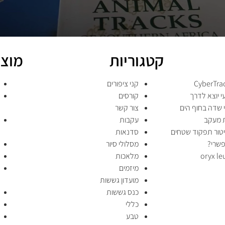
קטגוריות
מוצר
קני ציפורים
 יוצא לדרך
קורסים
י שדה בחוף הים
צור קשר
 מעקב
עקבות
יטור תפקוד שטחים
סדנאות
פשרי?
מסלולי סיור
מלאכות
מיזמים
מועדון גששות
כנס גששות
כללי
טבע