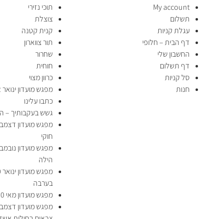
My account
תוכי נזירי
תשלום
צוצלת
עגלת קניות
קנית קטנה
דף הבית – חלופי
תור צווארון
החשבון שלי
שחרור
דף תשלום
חוחית
סל קניות
כרוון מצוי
חנות
מפגש מועדון ינואר 2022 – גישוש מערות
כתבו עלינו
גשש בעקבותיך – הארץ 2022
חוקי
הילה
בערבה
מפגש מועדון מאי 2020 – גישוש אדם
צבאים בחולות אשד