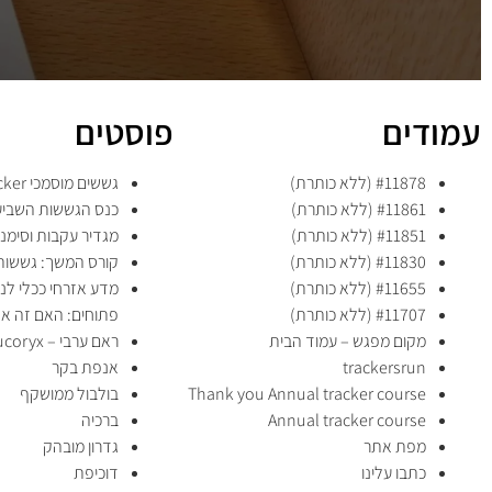
עמודים
פוסטים
#11878 (ללא כותרת)
גששים מוסמכי CyberTracker
#11861 (ללא כותרת)
כנס הגששות השביעי
#11851 (ללא כותרת)
מגדיר עקבות וסימנ
#11830 (ללא כותרת)
קורס המשך: גששות
#11655 (ללא כותרת)
מדע אזרחי ככלי לנ
#11707 (ללא כותרת)
פתוחים: האם זה א
מקום מפגש – עמוד הבית
ראם ערבי – oryx leucoryx
trackersrun
אנפת בקר
Thank you Annual tracker course
בולבול ממושקף
Annual tracker course
ברכיה
מפת אתר
גדרון מובהק
כתבו עלינו
דוכיפת