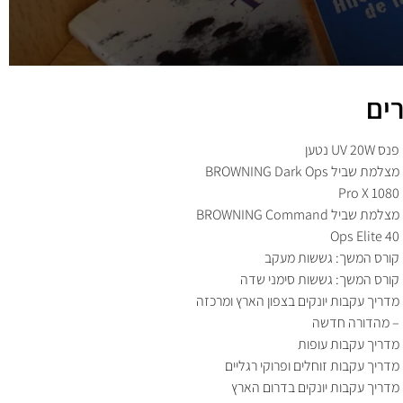
ים
פנס UV 20W נטען
מצלמת שביל BROWNING Dark Ops
Pro X 1080
מצלמת שביל BROWNING Command
Ops Elite 40
קורס המשך: גששות מעקב
קורס המשך: גששות סימני שדה
מדריך עקבות יונקים בצפון הארץ ומרכזה
– מהדורה חדשה
מדריך עקבות עופות
מדריך עקבות זוחלים ופרוקי רגליים
מדריך עקבות יונקים בדרום הארץ