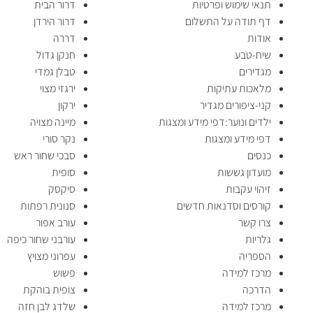
תנאי שימוש ופרטיות
דרור הבית
דף תודה על התשלום
דרור הירדן
אודות
דררה
שיח-טבע
חנקן גדול
מגדירים
טבלן גמדי
מלאכות עתיקות
ירגזי מצוי
קני-ציפורים מגדיר
ירקון
ילדים ונוער:דפי מידע ומצגות
מיינה מצויה
דפי מידע ומצגות
נקר סורי
כנסים
סבכי שחור ראש
מועדון גששות
סופית
זיהוי עקבות
סיקסק
קורסים וסדנאות חדשים
סנונית רפתות
צרו קשר
עורב אפור
גלריות
עורבני שחור כיפה
הספריה
עפרוני מצויץ
מרכז למידה
פשוש
הדרכה
צופית בוהקת
מרכז למידה
שלדג לבן חזה