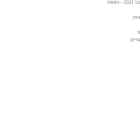
מפגש מועדון ספטמבר 2021 – גששות
יות
ר
ריים