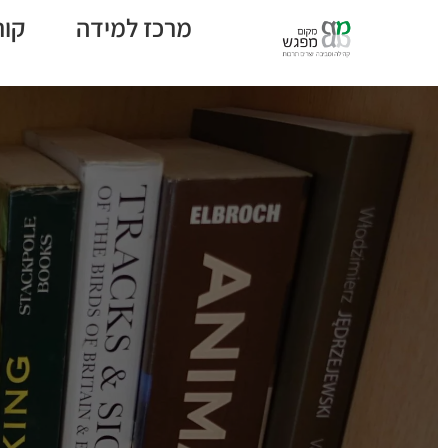
מרכז למידה
קור