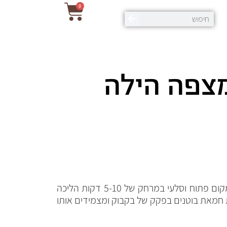
0
רובנו הגענו לאירוח המקסים של איריס ועופר כבר ביום חמישי בערב, הרכבנו 5 פלטות עקבות ויצאנו להציבם במקום פתוח וסלעי במרחק של 5-10 דקות הליכה
ת חמאת בוטנים בפקק של בקבוק ומצמידים אותו