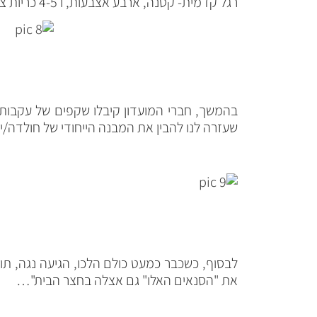
רגל קדמית- קטנה, ארבע אצבעות, ו 4-5 כריות צפופות יוצרות פרסה א-סימטרית, כריות ממוקמות מעט חיצונית למתאר האצבעות.
בהמשך, חברי המועדון קיבלו שקפים של עקבות
שעזרה לנו להבין את המבנה הייחודי של חולדה/יער
לבסוף, כשכבר כמעט כולם הלכו, הגיעה נגה, ת
את "הסנאים האלו" גם אצלה בחצר הבית"…