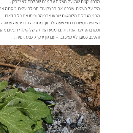
מרחנו קצת שמן על העלים על מנת שהלחם לא ידבק .
מיד על העלים שפכנו את הבצק עוד חבילת עלים כיסתה את 
מפני הגחלים הלוהטות שבאו אחריהם וכיסו את כל הדאבו .
האפייה נמשכת כחצי שעה ולבסוף מתגלה ההפתעה עטופה בע
וכמו בהפתעה אמתית גם מגיע המרגש של קילוף העלים מהב
והטעם כמובן לא מאכזב – עם גוון ירקרק מאתיופיה .