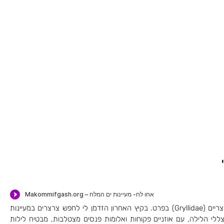
הלילה הישראלי עשיר בקולות חגבאיים (Orthoptera) וצרצריים (Gryllidae) בפרט. בקיץ האחרון הזדמן לי לחפש צרצרים במעיינות
ללי הלילה, עם אוזניים פקוחות ואלומות פנסים מצטלבות, מבטיח לילות