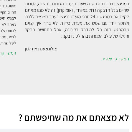
המפגש כבר נדחה בשנה שעברה עקב הקורונה. השנה, למרות
פוטוסינתזה
שהיינו בגל הדבקה גדול במיוחד, (אומיקרון) זה לא מנע מאתנו
החיים הקיי
לקיים את המפגש, ו-24 חברי מועדון נפגשו בערד בציפייה ללכת
לבעלי חיי
ולחקור יחד עם שמש את מערת כידוד. לא ברור איך יצאנו
כאתר לשיחו
מהמפגש הזה בלי להידבק בקורונה, אבל בתחושת החקר
להוות מלכו
והגילוי של עולם המערות בהחלט נדבקנו.
לצאת ממנה.
לשלושה דבר
צילום:
ענת אידלמן
המשך קרי
המשך קריאה »
לא מצאתם את מה שחיפשתם ?