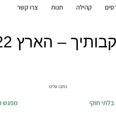
סים
קהילה
חנות
צרו קשר
יך – הארץ 30.1.2022
כתבו עלינו
מפגש מועדון ינ