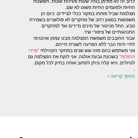
לרוב זה לא מזדמן בגלל שעות פעילות שונות, חששנות 
החיות ולפעמים החיות פשוט לא שם.
מצלמות שביל פותחו במקור ככלי לציידים. כיום הן 
משמשות במגוון רחב של מחקרים לא פולשניים בשמירת 
טבע. החל מניטור של מינים נדירים ועד למחקרים 
התנהגותיים של ציפורי שיר.
עבור החובבים משמשת המצלמה מבט עמוק ואינטימי 
לחיי חיות הבר ללא הפרעה לשגרת חייהם. 
אני משתמש בהם מזה שש שנים במחקר הקהילתי 
"סיירי 
החולות"
 בשכונת גבעת אולגה. אני לוקח את המצלמה 
גם 
לטיולים
. היא קלה וניתן לסחוב אותה בתיק לכל מקום.
. 
המשך קריאה »