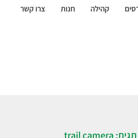
סים
קהילה
חנות
צרו קשר
trail came
תגית: trail camera