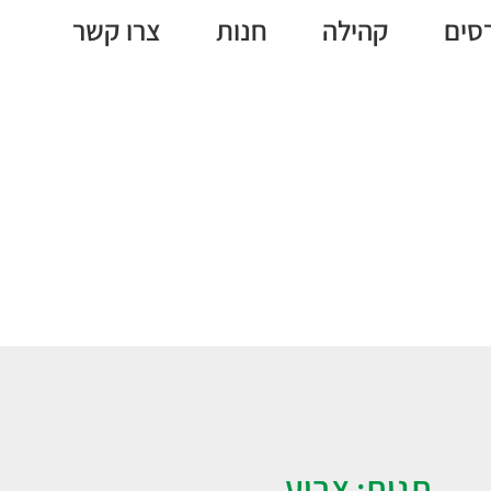
סים
קהילה
חנות
צרו קשר
צבוע
תגית: צבוע