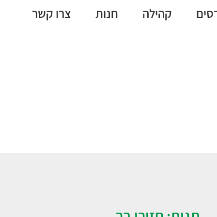
סים
קהילה
חנות
צרו קשר
חזירי בר
תגית: חזירי בר