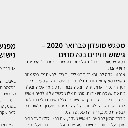
מפגש מועדון פברואר 2020 –
גישוש חזירים בפלמחים
גישוש
במפגש מועדון בחולות פלמחים נפגשנו במטרה לגשש אחרי
חזירי-הבר.
13 חברי
אנחנו, כקהילה וכאינדיבידואלים, רוצים להשתפר במיומנות
בר.
גישוש המעקב ואנחנו בתחילת הדרך. לימוד גישוש מעקב מצריך
זמן התנסות ארוך, יחס חניכה גבוה, קרקע מתאימה ובע"ח
בפלמחים ש
מתאים שעקבותיו טריות, גורמים אלו מקשים עלינו לקיים גישושי
ממצאים יפ
מעקב רבים במהלך הקורס השנתי.
בגלל הסיבות הללו החלטנו
בעקבות מ
להקדיש השנה לפחות שלושה מפגשי מועדון מלאים רק
בסתיו, טר
לגששות מעקב, זה היה המפגש השני.
למה שקרה
מלבד הרצון להתאמן בגישוש מעקב, ישנו הרצון ללמוד על החיה
ואכן עלו כיווני מחשבה מעניינים על חזירי-בר ועל הצבי
בצילום:
הז