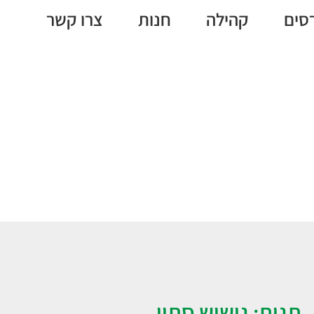
סים
קהילה
חנות
צרו קשר
ישוש סתיו
תגית: גישוש סתיו