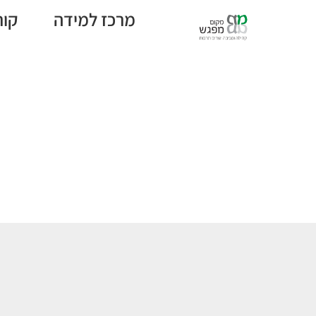
מרכז למידה
קור
ג