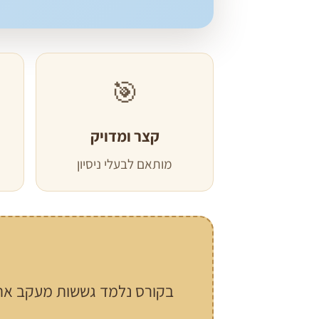
🎯
קצר ומדויק
מותאם לבעלי ניסיון
בקורס נלמד גששות מעקב אח