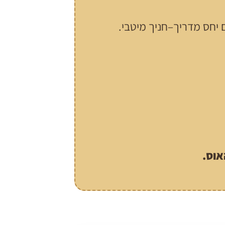
 יחס מדריך–חניך מיטבי.
אוס.